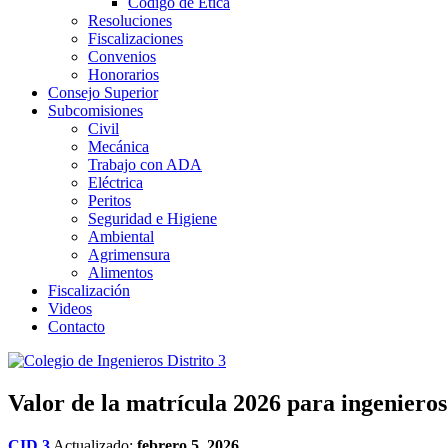
Código de Ética
Resoluciones
Fiscalizaciones
Convenios
Honorarios
Consejo Superior
Subcomisiones
Civil
Mecánica
Trabajo con ADA
Eléctrica
Peritos
Seguridad e Higiene
Ambiental
Agrimensura
Alimentos
Fiscalización
Videos
Contacto
Valor de la matrícula 2026 para ingenieros 
CID 3
Actualizado:
febrero 5, 2026