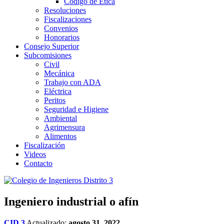
Código de Ética
Resoluciones
Fiscalizaciones
Convenios
Honorarios
Consejo Superior
Subcomisiones
Civil
Mecánica
Trabajo con ADA
Eléctrica
Peritos
Seguridad e Higiene
Ambiental
Agrimensura
Alimentos
Fiscalización
Videos
Contacto
Ingeniero industrial o afín
CID 3
Actualizado:
agosto 31, 2022