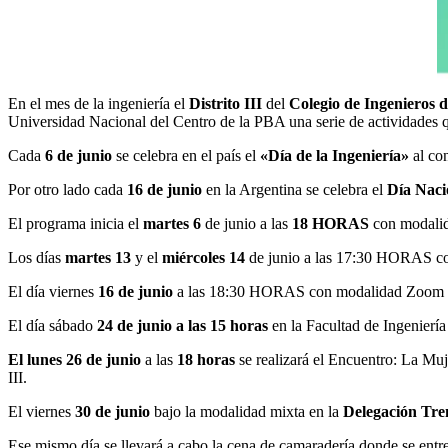
En el mes de la ingeniería el
Distrito III
del
Colegio de Ingenieros d
Universidad Nacional del Centro de la PBA una serie de actividades
Cada
6 de junio
se celebra en el país el
«Día de la Ingeniería»
al co
Por otro lado cada
16 de junio
en la Argentina se celebra el
Día Naci
El programa inicia el
martes 6
de junio a las
18 HORAS
con modali
Los días
martes 13
y el
miércoles 14
de junio a las 17:30 HORAS co
El día viernes
16 de junio
a las 18:30 HORAS con modalidad Zoom se
El día sábado
24 de junio a las 15 horas
en la Facultad de Ingeniería 
El lunes 26 de junio
a las
18 horas
se realizará el Encuentro: La Muj
III.
El viernes
30 de junio
bajo la modalidad mixta en la
Delegación Tr
Ese mismo día se llevará a cabo la cena de camaradería donde se entre