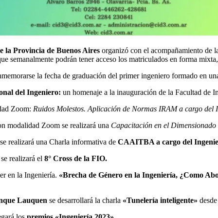
e la Provincia de Buenos Aires
organizó con el acompañamiento de 
 que semanalmente podrán tener acceso los matriculados en forma mixta
nmemorarse la fecha de graduación del primer ingeniero formado en un
onal del Ingeniero:
un homenaje a la inauguración de la Facultad de I
dad Zoom:
Ruidos Molestos. Aplicación de Normas IRAM a cargo del In
n modalidad Zoom se realizará una
Capacitación en el Dimensionado d
 realizará una Charla informativa de
CAAITBA a cargo del Ingenie
se realizará el
8° Cross de la FIO.
er en la Ingeniería.
«Brecha de Género en la Ingeniería, ¿Como Abo
enque Lauquen
se desarrollará la charla
«Tunelería inteligente»
desde 
gará los
premios «Ingeniería 2023»