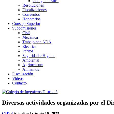
Código de Ética
Resoluciones
Fiscalizaciones
Convenios
Honorarios
Consejo Superior
Subcomisiones
Civil
Mecánica
Trabajo con ADA
Eléctrica
Peritos
Seguridad e Higiene
Ambiental
Agrimensura
Alimentos
Fiscalización
Videos
Contacto
Diversas actividades organizadas por el Dist
CID 3
Actualizado:
junio 16, 2023